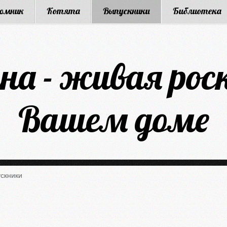
омник
Котята
Выпускники
Библиотека
на - живая рос
Вашем доме
скники